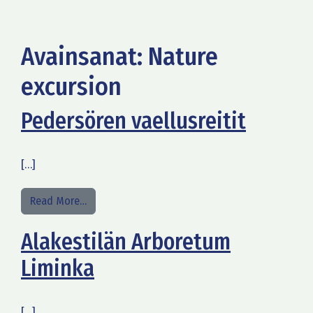
Avainsanat:
Nature
excursion
Pedersören vaellusreitit
[…]
from Pedersören vaellusreitit
Read More…
Alakestilän Arboretum
Liminka
[…]