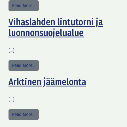
from Risteily Maakallan saarelle
Read More…
Vihaslahden lintutorni ja
luonnonsuojelualue
[…]
from Vihaslahden lintutorni ja luonnonsuojelual
Read More…
Arktinen jäämelonta
[…]
from Arktinen jäämelonta
Read More…