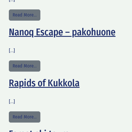
from Alakestilän Arboretum Liminka
Read More…
Nanoq Escape – pakohuone
[…]
from Nanoq Escape – pakohuone
Read More…
Rapids of Kukkola
[…]
from Rapids of Kukkola
Read More…