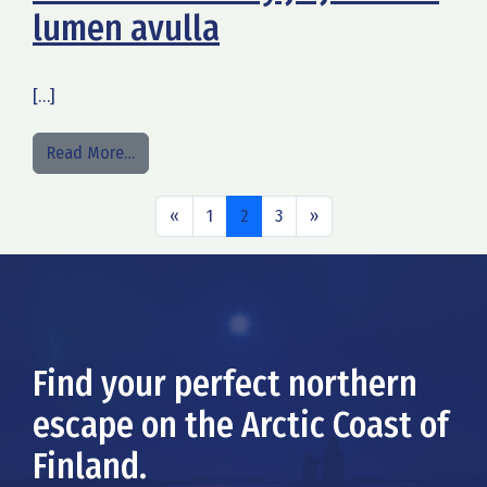
lumen avulla
[…]
from Villasukkakävely ja jäätelöä lumen avulla
Read More…
Posts navigation
«
1
2
3
»
Find your perfect northern
escape on the Arctic Coast of
Finland.