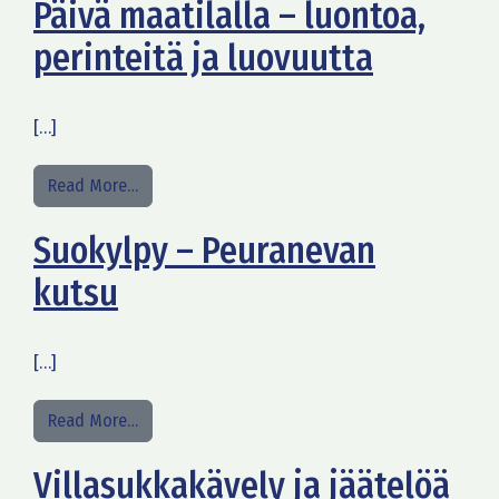
Päivä maatilalla – luontoa,
perinteitä ja luovuutta
[…]
from Päivä maatilalla – luontoa, perinteitä ja lu
Read More…
Suokylpy – Peuranevan
kutsu
[…]
from Suokylpy – Peuranevan kutsu
Read More…
Villasukkakävely ja jäätelöä